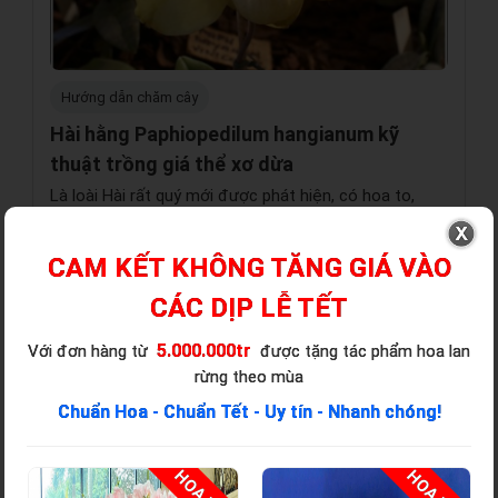
Hướng dẫn chăm cây
Hài hằng Paphiopedilum hangianum kỹ
thuật trồng giá thể xơ dừa
Là loài Hài rất quý mới được phát hiện, có hoa to,
màu sắc sặc sỡ, lạ mắt và rất đẹp, rất được ưa
chuộng ở các thị trường Lan nước ngoài
CAM KẾT KHÔNG TĂNG GIÁ VÀO
CÁC DỊP LỄ TẾT
5.000.000tr
Với đơn hàng từ
được tặng tác phẩm hoa lan
rừng theo mùa
Chuẩn Hoa - Chuẩn Tết - Uy tín - Nhanh chóng!