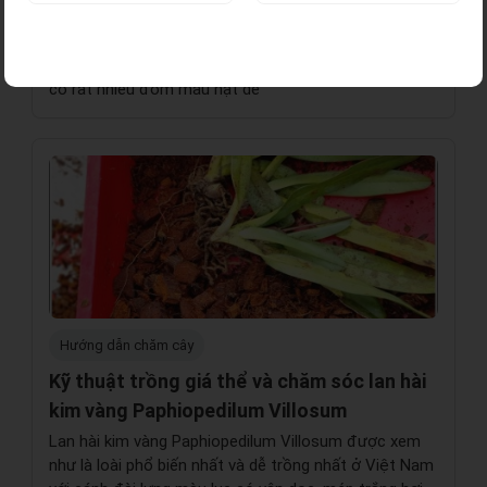
LHD178
thuật trồng giá thể xơ dừa
Các lá đài màu trắng với những vân màu xanh, phần
chân có những đốm màu đỏ tía, cánh hoa màu xanh,
có rất nhiều đốm màu hạt dẻ
Hướng dẫn chăm cây
Kỹ thuật trồng giá thể và chăm sóc lan hài
kim vàng Paphiopedilum Villosum
Lan hài kim vàng Paphiopedilum Villosum được xem
như là loài phổ biến nhất và dễ trồng nhất ở Việt Nam