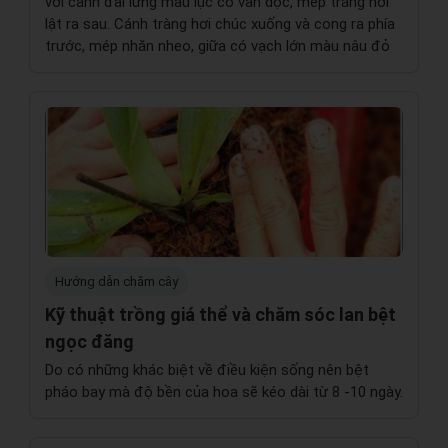
với cánh đài lưng màu lục có vân dọc, mép trắng hơi
lật ra sau. Cánh tràng hơi chúc xuống và cong ra phía
trước, mép nhăn nheo, giữa có vạch lớn màu nâu đỏ
Hướng dẫn chăm cây
Kỹ thuật trồng giá thể và chăm sóc lan bệt
ngọc đăng
Do có những khác biệt về điều kiện sống nên bệt
pháo bay mà độ bền của hoa sẽ kéo dài từ 8 -10 ngày.