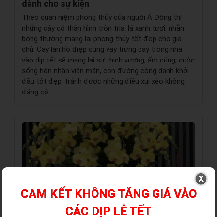
dành cho sự kiện
Theo quan niệm phong thủy của người Á Đông thì
những cây có thân hình tròn trịa, lá xanh tươi, nhẵn
bóng thường mang lại phong thủy tốt đẹp cho gia
chủ. Cây lan hồ điệp cũng vậy trưng cây trong nhà
vào dịp tết sẽ mang lại sự thịnh vượng, ấm cúng, cuộc
sống hôn nhân viên mãn, con đường công danh khởi
đầu tốt đẹp, tránh được những điều xui xẻo không
đáng có.
CAM KẾT KHÔNG TĂNG GIÁ VÀO
Tin tức
CÁC DỊP LỄ TẾT