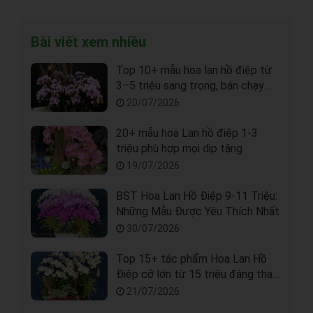
Bài viết xem nhiều
Top 10+ mẫu hoa lan hồ điệp từ
3–5 triệu sang trọng, bán chạy
nhất tại Sài Gòn
20/07/2026
20+ mẫu hoa Lan hồ điệp 1-3
triệu phù hợp mọi dịp tặng
19/07/2026
BST Hoa Lan Hồ Điệp 9-11 Triệu:
Những Mẫu Được Yêu Thích Nhất
30/07/2026
Top 15+ tác phẩm Hoa Lan Hồ
Điệp cỡ lớn từ 15 triệu đáng tham
khảo tại Sài Gòn
21/07/2026