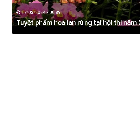
17/03/2024 -
89
Tuyệt phẩm hoa lan rừng tại hội thi năm
HOA LAN TÁC PHẨM
(
HỒ ĐIỆP - HOA LAN R
M.S.D.N: 0316351269, Cấp tại Phòng KHDT Tp. HCM.
Giấy phép số: 0316351269
Địa chỉ:
42 Đường 18, Khu phố 3, Phường Hiệp Bình Chán
Điện thoại:
0988 114 449
Email:
hoalantacpham@gmail.com
Website:
https://hoalantacpham.com/