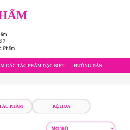
PHẨM
phẩm
227
ác Phẩm
M CÁC TÁC PHẨM ĐẶC BIỆT
HƯỚNG DẪN
 TÁC PHẨM
KỆ HOA