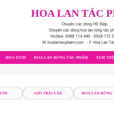
HOA LAN TÁC 
Chuyên các dòng Hồ Điệp
Chuyên các dòng hoa lan rừng tác 
Hotline: 0988 114 449 - 0938 172 
W: hoalantacpham.com - F: Hoa Lan T
HOA TƯƠI
HOA LAN RỪNG TÁC PHẨM
XEM THÊ
ƯƠI
GIỎ TRÁI CÂY
HOA LAN RỪNG