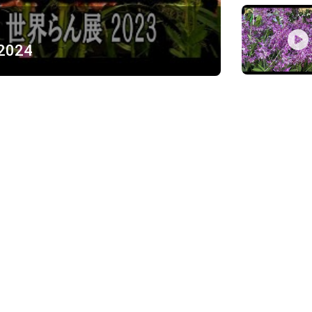
 2024
ỪNG
)
Về chúng tôi
Giới thiệu
Chính sách bảo mật
h, Thủ Đức
Chính sách vận chuyển và ki
Chính sách thanh toán
Chính sách đổi trả