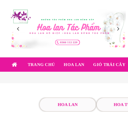
TRANG CHỦ
HOA LAN
GIỎ TRÁI CÂY
HOA LAN
HOA T