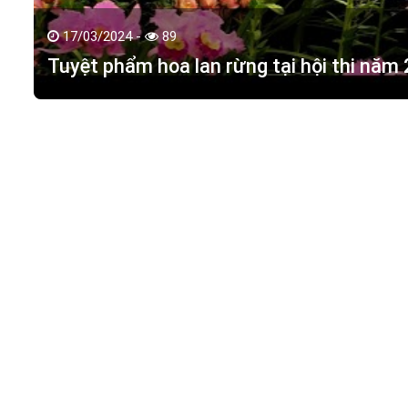
17/03/2024 -
89
Tuyệt phẩm hoa lan rừng tại hội thi năm
HOA LAN TÁC PHẨM
(
HỒ ĐIỆP - HOA LAN R
M.S.D.N: 0316351269, Cấp tại Phòng KHDT Tp. HCM.
Giấy phép số: 0316351269
Địa chỉ:
42 Đường 18, Khu phố 3, Phường Hiệp Bình Chán
Điện thoại:
0988 114 449
Email:
hoalantacpham@gmail.com
Website:
https://hoalantacpham.com/