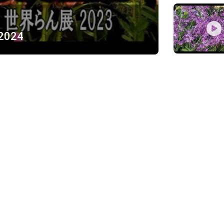
 2024
ỪNG
)
Về chúng tôi
Giới thiệu
Chính sách bảo mật
h, Thủ Đức
Chính sách vận chuyển và ki
Chính sách thanh toán
Chính sách đổi trả