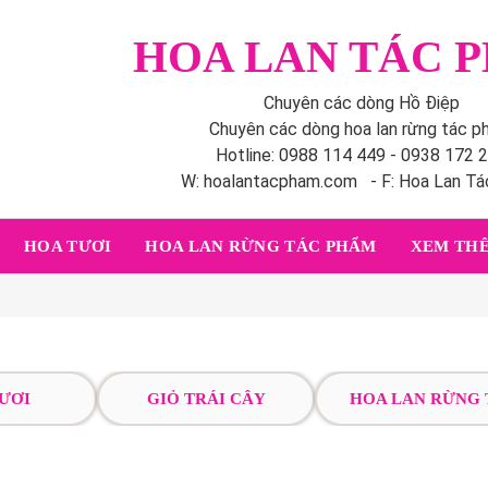
HOA LAN TÁC 
Chuyên các dòng Hồ Điệp
Chuyên các dòng hoa lan rừng tác 
Hotline: 0988 114 449 - 0938 172 
W: hoalantacpham.com - F: Hoa Lan T
HOA TƯƠI
HOA LAN RỪNG TÁC PHẨM
XEM THÊ
ƯƠI
GIỎ TRÁI CÂY
HOA LAN RỪNG