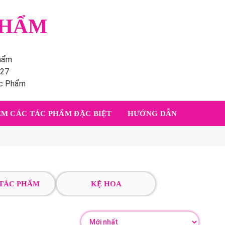
PHẨM
phẩm
227
ác Phẩm
M CÁC TÁC PHẨM ĐẶC BIỆT
HƯỚNG DẪN
 TÁC PHẨM
KỆ HOA