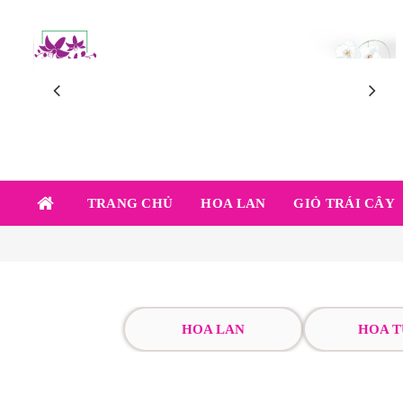
TRANG CHỦ
HOA LAN
GIỎ TRÁI CÂY
HOA LAN
HOA T