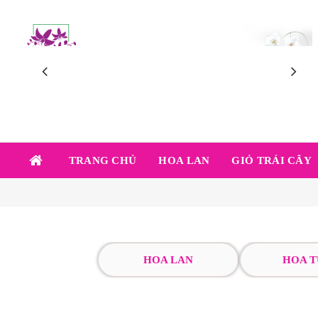
TRANG CHỦ
HOA LAN
GIỎ TRÁI CÂY
HOA LAN
HOA T