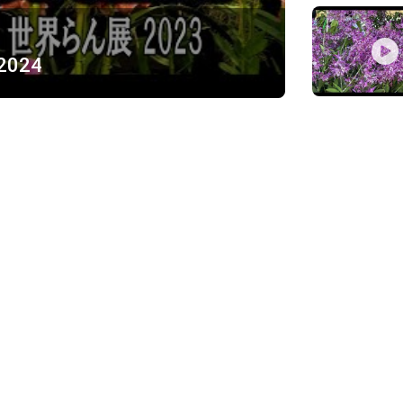
 2024
ỪNG
)
Về chúng tôi
Giới thiệu
Chính sách bảo mật
h, Thủ Đức
Chính sách vận chuyển và ki
Chính sách thanh toán
Chính sách đổi trả