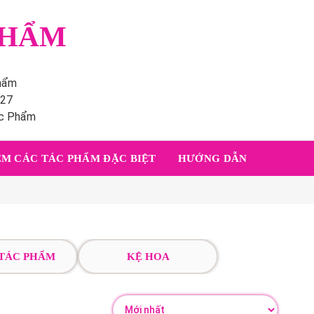
PHẨM
phẩm
227
ác Phẩm
M CÁC TÁC PHẨM ĐẶC BIỆT
HƯỚNG DẪN
 TÁC PHẨM
KỆ HOA