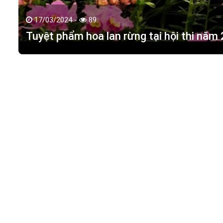
17/03/2024 -
89
Tuyệt phẩm hoa lan rừng tại hội thi năm
HOA LAN TÁC PHẨM
(
HỒ ĐIỆP - HOA LAN R
M.S.D.N: 0316351269, Cấp tại Phòng KHDT Tp. HCM.
Giấy phép số: 0316351269
Địa chỉ:
42 Đường 18, Khu phố 3, Phường Hiệp Bình Chán
Điện thoại:
0988 114 449
Email:
hoalantacpham@gmail.com
Website:
https://hoalantacpham.com/