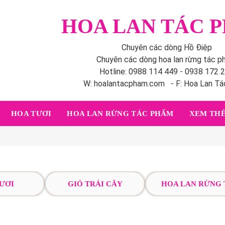
HOA LAN TÁC 
Chuyên các dòng Hồ Điệp
Chuyên các dòng hoa lan rừng tác 
Hotline: 0988 114 449 - 0938 172 
W: hoalantacpham.com - F: Hoa Lan T
HOA TƯƠI
HOA LAN RỪNG TÁC PHẨM
XEM THÊ
ƯƠI
GIỎ TRÁI CÂY
HOA LAN RỪNG