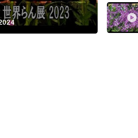
 2024
ỪNG
)
Về chúng tôi
Giới thiệu
Chính sách bảo mật
h, Thủ Đức
Chính sách vận chuyển và ki
Chính sách thanh toán
Chính sách đổi trả