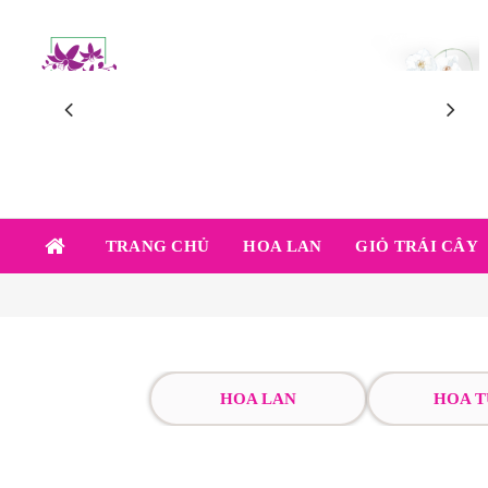
TRANG CHỦ
HOA LAN
GIỎ TRÁI CÂY
HOA LAN
HOA T