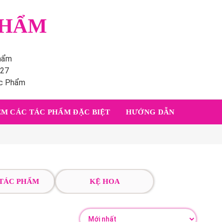
PHẨM
phẩm
227
ác Phẩm
M CÁC TÁC PHẨM ĐẶC BIỆT
HƯỚNG DẪN
 TÁC PHẨM
KỆ HOA