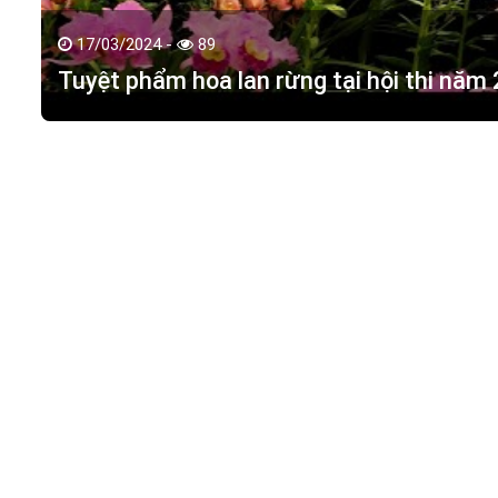
17/03/2024 -
89
Tuyệt phẩm hoa lan rừng tại hội thi năm
HOA LAN TÁC PHẨM
(
HỒ ĐIỆP - HOA LAN R
M.S.D.N: 0316351269, Cấp tại Phòng KHDT Tp. HCM.
Giấy phép số: 0316351269
Địa chỉ:
42 Đường 18, Khu phố 3, Phường Hiệp Bình Chán
Điện thoại:
0988 114 449
Email:
hoalantacpham@gmail.com
Website:
https://hoalantacpham.com/