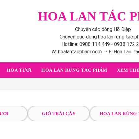
HOA LAN TÁC 
Chuyên các dòng Hồ Điệp
Chuyên các dòng hoa lan rừng tác 
Hotline: 0988 114 449 - 0938 172 
W: hoalantacpham.com - F: Hoa Lan T
HOA TƯƠI
HOA LAN RỪNG TÁC PHẨM
XEM THÊ
ƯƠI
GIỎ TRÁI CÂY
HOA LAN RỪNG