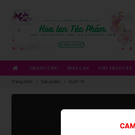
XEM NGAY
TRANG CHỦ
HOA LAN
GIỎ TRÁI CÂY
Trang nhất
Sản phẩm
Dưới 1tr
CAM