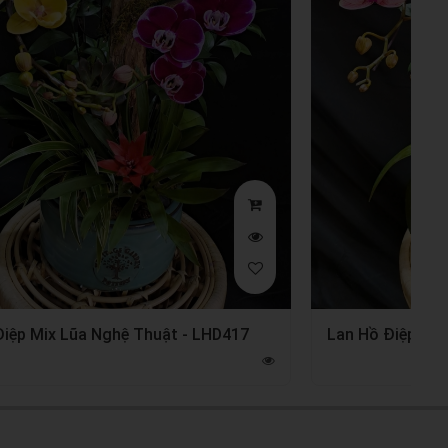
Điệp Mix Lũa Nghệ Thuật - LHD417
Lan Hồ Điệp Hồ