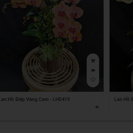
Lan Hồ Điệp Vàng Cam - LHD419
Lan Hồ 