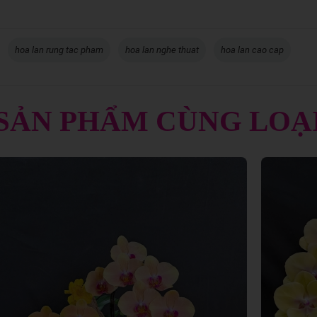
hoa lan rung tac pham
hoa lan nghe thuat
hoa lan cao cap
SẢN PHẨM CÙNG LOẠ