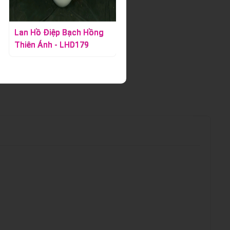
Lan Hồ Điệp Bạch Hồng
Lan Hồ Điệp Vàng -
Thiên Ánh - LHD179
LHD392