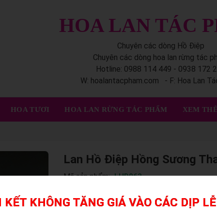
HOA LAN TÁC 
Chuyên các dòng Hồ Điệp
Chuyên các dòng hoa lan rừng tác 
Hotline: 0988 114 449 - 0938 172 
W: hoalantacpham.com - F: Hoa Lan T
HOA TƯƠI
HOA LAN RỪNG TÁC PHẨM
XEM THÊ
Lan Hồ Điệp Hồng Sương Th
Mã sản phẩm:
LHD063
 KẾT KHÔNG TĂNG GIÁ VÀO CÁC DỊP LỄ
Mỗi nghệ nhân cắm hoa sẽ tạo ra các mẫu hoa 