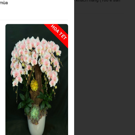
ảm bảo tầm 90%-95% như mẫu cho quý khách hàng (100% sản
 mùa
HOA TẾT
HOA TẾ