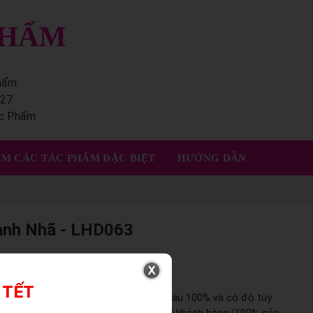
PHẨM
phẩm
227
ác Phẩm
M CÁC TÁC PHẨM ĐẶC BIỆT
HƯỚNG DẪN
anh Nhã - LHD063
 TẾT
khác nhau, không hoàn toàn giống nhau 100% và có độ tùy