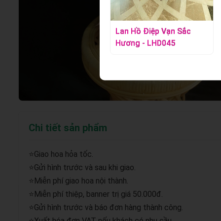
Lan Hồ Điệp Huyền Ngọc
Lan Hồ Điệp Vạn Sắc
- LHD039
Hương - LHD045
Chi tiết sản phẩm
⭐Giao hoa hỏa tốc.
⭐Gửi hình trước và sau khi giao.
⭐Miễn phí giao hoa nội thành.
⭐Miễn phí thiệp, banner trị giá 50.000đ.
⭐Gửi hình trước và báo đơn hàng thành công.
⭐Xuất hóa đơn VAT nếu khách có nhu cầu.