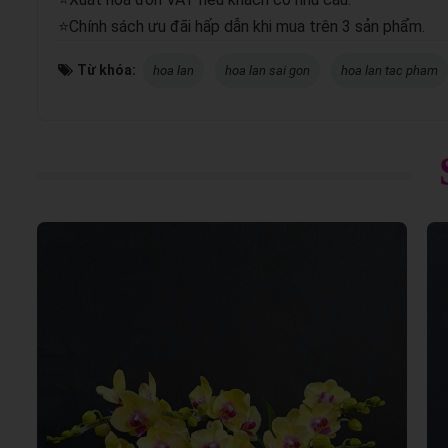
⭐Chính sách ưu đãi hấp dẫn khi mua trên 3 sản phẩm.
Từ khóa:
hoa lan
hoa lan sai gon
hoa lan tac pham