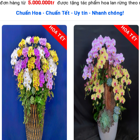
biến đôi chút, hoalantacpham.com cam kết đ
5.000.000tr
 đơn hàng từ
được tặng tác phẩm hoa lan rừng theo
phẩm hoa lan từ người dân làng hoa Lâm Đồng)
Chuẩn Hoa - Chuẩn Tết - Uy tín - Nhanh chóng!
HOA TẾT
HOA TẾT