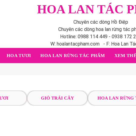
HOA LAN TÁC 
Chuyên các dòng Hồ Điệp
Chuyên các dòng hoa lan rừng tác 
Hotline: 0988 114 449 - 0938 172 
W: hoalantacpham.com - F: Hoa Lan T
HOA TƯƠI
HOA LAN RỪNG TÁC PHẨM
XEM THÊ
ƯƠI
GIỎ TRÁI CÂY
HOA LAN RỪNG