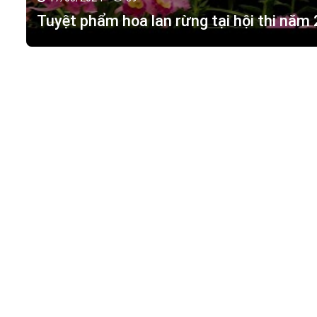
17/03/2024 -
89
Tuyệt phẩm hoa lan rừng tại hội thi năm
HOA LAN TÁC PHẨM
(
HỒ ĐIỆP - HOA LAN R
M.S.D.N: 0316351269, Cấp tại Phòng KHDT Tp. HCM.
Giấy phép số: 0316351269
Địa chỉ:
42 Đường 18, Khu phố 3, Phường Hiệp Bình Chán
Điện thoại:
0988 114 449
Email:
hoalantacpham@gmail.com
Website:
https://hoalantacpham.com/