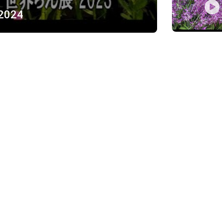
 2024
ỪNG
)
Về chúng tôi
Giới thiệu
Chính sách bảo mật
h, Thủ Đức
Chính sách vận chuyển và ki
Chính sách thanh toán
Chính sách đổi trả