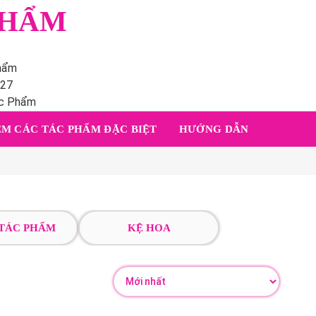
PHẨM
phẩm
227
ác Phẩm
M CÁC TÁC PHẨM ĐẶC BIỆT
HƯỚNG DẪN
 TÁC PHẨM
KỆ HOA