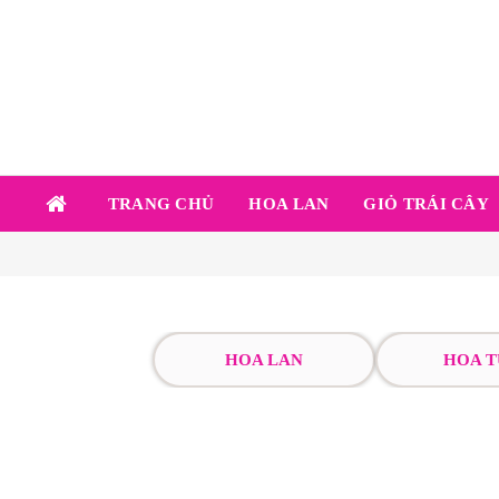
TRANG CHỦ
HOA LAN
GIỎ TRÁI CÂY
HOA LAN
HOA T