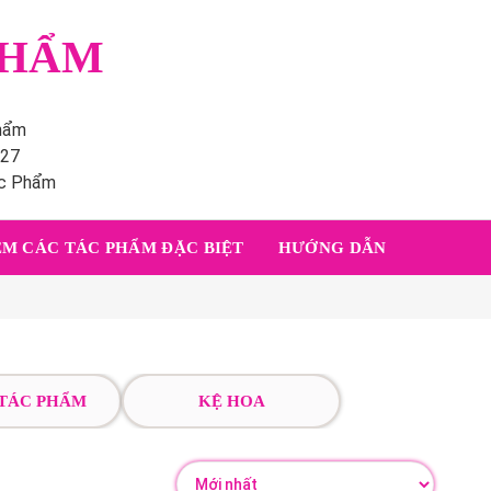
PHẨM
phẩm
227
ác Phẩm
M CÁC TÁC PHẨM ĐẶC BIỆT
HƯỚNG DẪN
 TÁC PHẨM
KỆ HOA