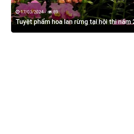
17/03/2024 -
89
Tuyệt phẩm hoa lan rừng tại hội thi năm
HOA LAN TÁC PHẨM
(
HỒ ĐIỆP - HOA LAN R
M.S.D.N: 0316351269, Cấp tại Phòng KHDT Tp. HCM.
Giấy phép số: 0316351269
Địa chỉ:
42 Đường 18, Khu phố 3, Phường Hiệp Bình Chán
Điện thoại:
0988 114 449
Email:
hoalantacpham@gmail.com
Website:
https://hoalantacpham.com/