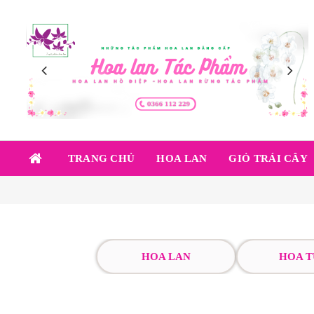
TRANG CHỦ
HOA LAN
GIỎ TRÁI CÂY
HOA LAN
HOA T