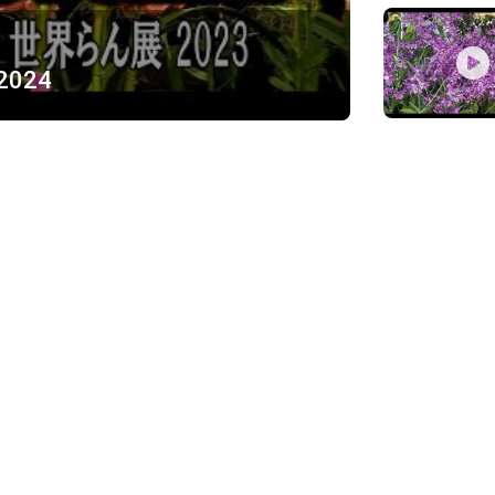
 2024
ỪNG
)
Về chúng tôi
Giới thiệu
Chính sách bảo mật
h, Thủ Đức
Chính sách vận chuyển và ki
Chính sách thanh toán
Chính sách đổi trả