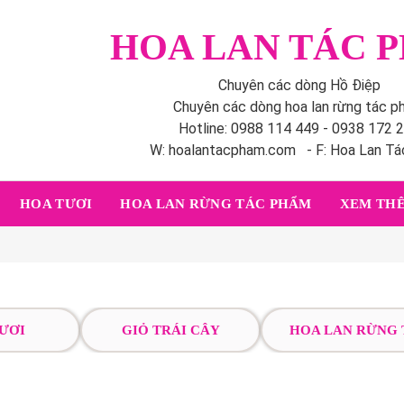
HOA LAN TÁC 
Chuyên các dòng Hồ Điệp
Chuyên các dòng hoa lan rừng tác 
Hotline: 0988 114 449 - 0938 172 
W: hoalantacpham.com - F: Hoa Lan T
HOA TƯƠI
HOA LAN RỪNG TÁC PHẨM
XEM THÊ
ƯƠI
GIỎ TRÁI CÂY
HOA LAN RỪNG