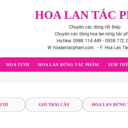
HOA LAN TÁC 
Chuyên các dòng Hồ Điệp
Chuyên các dòng hoa lan rừng tác 
Hotline: 0988 114 449 - 0938 172 
W: hoalantacpham.com - F: Hoa Lan T
HOA TƯƠI
HOA LAN RỪNG TÁC PHẨM
XEM THÊ
ƯƠI
GIỎ TRÁI CÂY
HOA LAN RỪNG