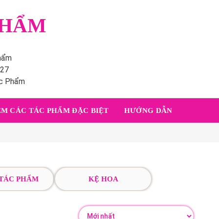
PHẨM
phẩm
227
ác Phẩm
M CÁC TÁC PHẨM ĐẶC BIỆT
HƯỚNG DẪN
 TÁC PHẨM
KỆ HOA