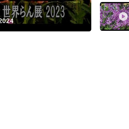
 2024
ỪNG
)
Về chúng tôi
Giới thiệu
Chính sách bảo mật
h, Thủ Đức
Chính sách vận chuyển và ki
Chính sách thanh toán
Chính sách đổi trả