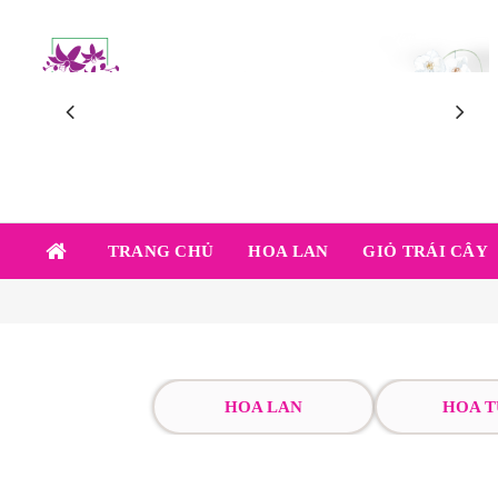
TRANG CHỦ
HOA LAN
GIỎ TRÁI CÂY
HOA LAN
HOA T