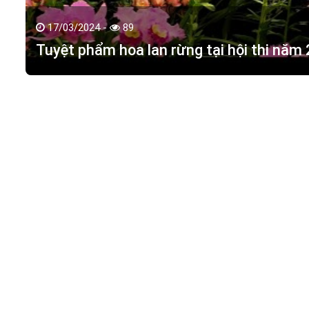
17/03/2024 -
89
Tuyệt phẩm hoa lan rừng tại hội thi năm
HOA LAN TÁC PHẨM
(
HỒ ĐIỆP - HOA LAN R
M.S.D.N: 0316351269, Cấp tại Phòng KHDT Tp. HCM.
Giấy phép số: 0316351269
Địa chỉ:
42 Đường 18, Khu phố 3, Phường Hiệp Bình Chán
Điện thoại:
0988 114 449
Email:
hoalantacpham@gmail.com
Website:
https://hoalantacpham.com/