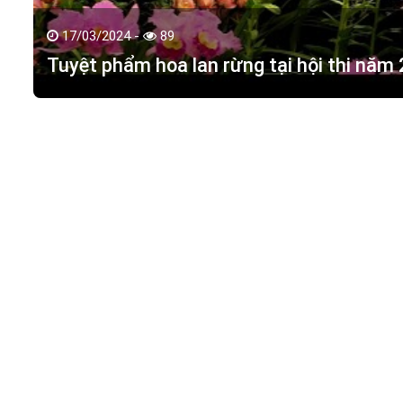
17/03/2024 -
89
Tuyệt phẩm hoa lan rừng tại hội thi năm
HOA LAN TÁC PHẨM
(
HỒ ĐIỆP - HOA LAN R
M.S.D.N: 0316351269, Cấp tại Phòng KHDT Tp. HCM.
Giấy phép số: 0316351269
Địa chỉ:
42 Đường 18, Khu phố 3, Phường Hiệp Bình Chán
Điện thoại:
0988 114 449
Email:
hoalantacpham@gmail.com
Website:
https://hoalantacpham.com/