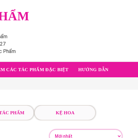
PHẨM
phẩm
227
ác Phẩm
M CÁC TÁC PHẨM ĐẶC BIỆT
HƯỚNG DẪN
 TÁC PHẨM
KỆ HOA