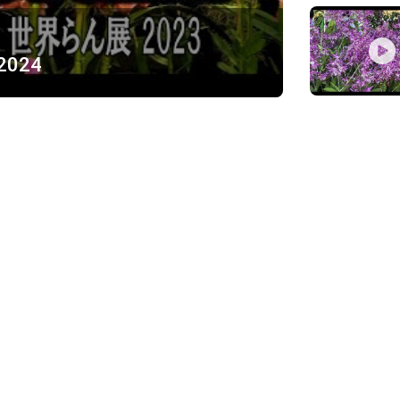
 2024
ỪNG
)
Về chúng tôi
Giới thiệu
Chính sách bảo mật
h, Thủ Đức
Chính sách vận chuyển và ki
Chính sách thanh toán
Chính sách đổi trả