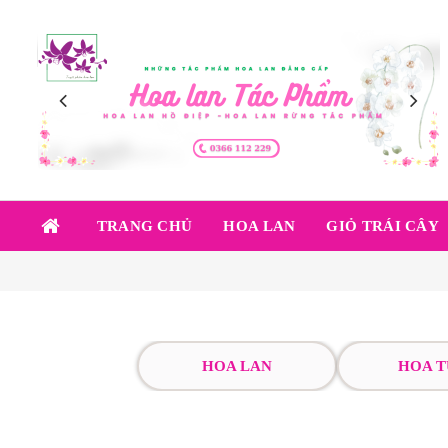
TRANG CHỦ
HOA LAN
GIỎ TRÁI CÂY
HOA LAN
HOA T