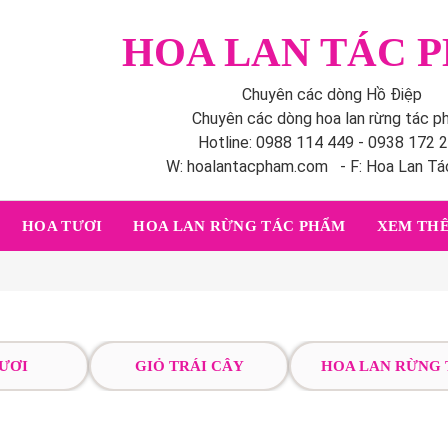
HOA LAN TÁC 
Chuyên các dòng Hồ Điệp
Chuyên các dòng hoa lan rừng tác 
Hotline: 0988 114 449 - 0938 172 
W: hoalantacpham.com - F: Hoa Lan T
HOA TƯƠI
HOA LAN RỪNG TÁC PHẨM
XEM THÊ
ƯƠI
GIỎ TRÁI CÂY
HOA LAN RỪNG