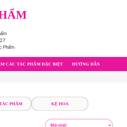
PHẨM
phẩm
227
ác Phẩm
M CÁC TÁC PHẨM ĐẶC BIỆT
HƯỚNG DẪN
 TÁC PHẨM
KỆ HOA