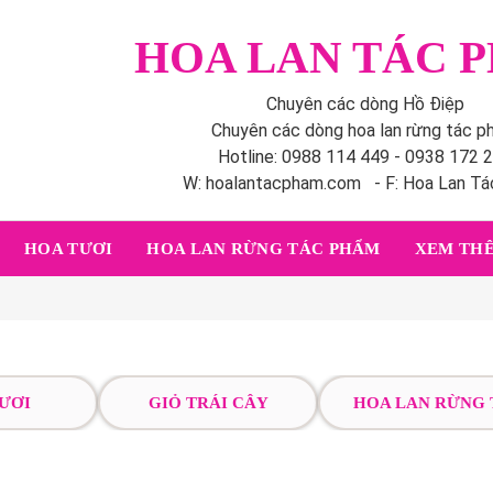
HOA LAN TÁC 
Chuyên các dòng Hồ Điệp
Chuyên các dòng hoa lan rừng tác 
Hotline: 0988 114 449 - 0938 172 
W: hoalantacpham.com - F: Hoa Lan T
HOA TƯƠI
HOA LAN RỪNG TÁC PHẨM
XEM THÊ
ƯƠI
GIỎ TRÁI CÂY
HOA LAN RỪNG