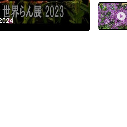
 2024
ỪNG
)
Về chúng tôi
Giới thiệu
Chính sách bảo mật
h, Thủ Đức
Chính sách vận chuyển và ki
Chính sách thanh toán
Chính sách đổi trả