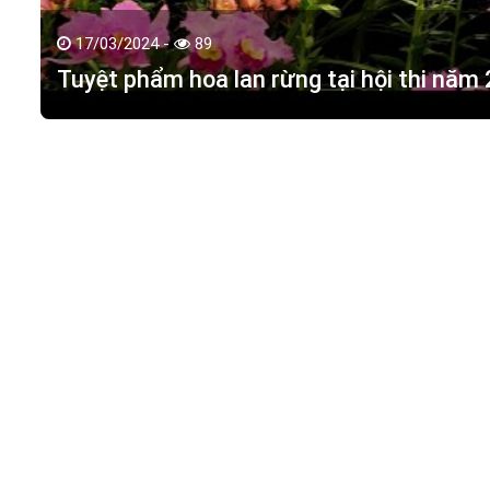
17/03/2024 -
89
Tuyệt phẩm hoa lan rừng tại hội thi năm
HOA LAN TÁC PHẨM
(
HỒ ĐIỆP - HOA LAN R
M.S.D.N: 0316351269, Cấp tại Phòng KHDT Tp. HCM.
Giấy phép số: 0316351269
Địa chỉ:
42 Đường 18, Khu phố 3, Phường Hiệp Bình Chán
Điện thoại:
0988 114 449
Email:
hoalantacpham@gmail.com
Website:
https://hoalantacpham.com/