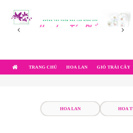
TRANG CHỦ
HOA LAN
GIỎ TRÁI CÂY
HOA LAN
HOA T