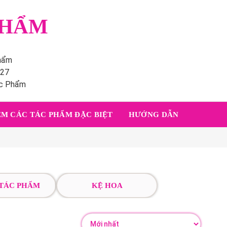
PHẨM
phẩm
227
ác Phẩm
M CÁC TÁC PHẨM ĐẶC BIỆT
HƯỚNG DẪN
 TÁC PHẨM
KỆ HOA