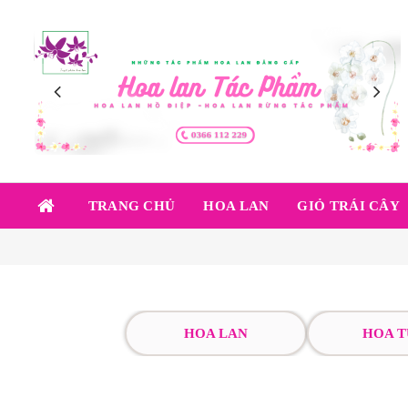
TRANG CHỦ
HOA LAN
GIỎ TRÁI CÂY
HOA LAN
HOA T