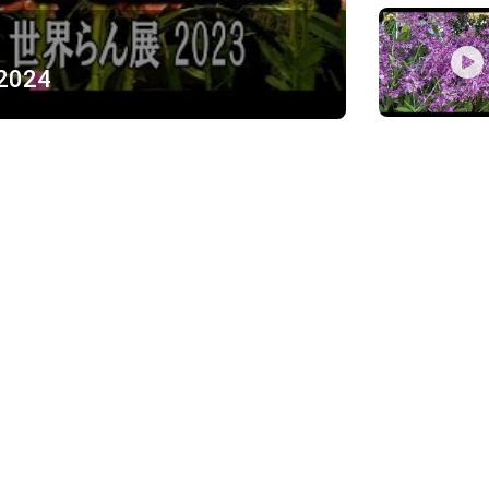
 2024
ỪNG
)
Về chúng tôi
Giới thiệu
Chính sách bảo mật
h, Thủ Đức
Chính sách vận chuyển và ki
Chính sách thanh toán
Chính sách đổi trả