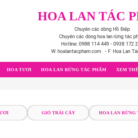
HOA LAN TÁC 
Chuyên các dòng Hồ Điệp
Chuyên các dòng hoa lan rừng tác 
Hotline: 0988 114 449 - 0938 172 
W: hoalantacpham.com - F: Hoa Lan T
HOA TƯƠI
HOA LAN RỪNG TÁC PHẨM
XEM THÊ
ƯƠI
GIỎ TRÁI CÂY
HOA LAN RỪNG