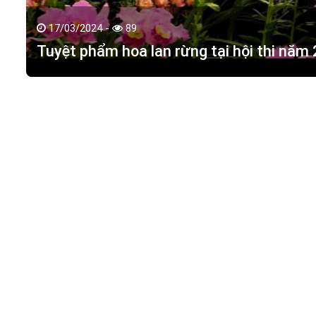
17/03/2024 -
89
Tuyệt phẩm hoa lan rừng tại hội thi năm
HOA LAN TÁC PHẨM
(
HỒ ĐIỆP - HOA LAN R
M.S.D.N: 0316351269, Cấp tại Phòng KHDT Tp. HCM.
Giấy phép số: 0316351269
Địa chỉ:
42 Đường 18, Khu phố 3, Phường Hiệp Bình Chán
Điện thoại:
0988 114 449
Email:
hoalantacpham@gmail.com
Website:
https://hoalantacpham.com/