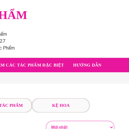
PHẨM
phẩm
227
ác Phẩm
M CÁC TÁC PHẨM ĐẶC BIỆT
HƯỚNG DẪN
 TÁC PHẨM
KỆ HOA