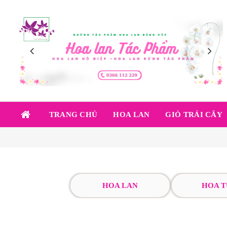
TRANG CHỦ
HOA LAN
GIỎ TRÁI CÂY
HOA LAN
HOA T