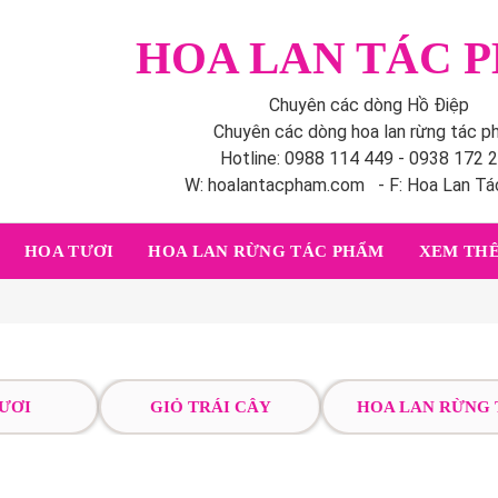
HOA LAN TÁC 
Chuyên các dòng Hồ Điệp
Chuyên các dòng hoa lan rừng tác 
Hotline: 0988 114 449 - 0938 172 
W: hoalantacpham.com - F: Hoa Lan T
HOA TƯƠI
HOA LAN RỪNG TÁC PHẨM
XEM THÊ
ƯƠI
GIỎ TRÁI CÂY
HOA LAN RỪNG