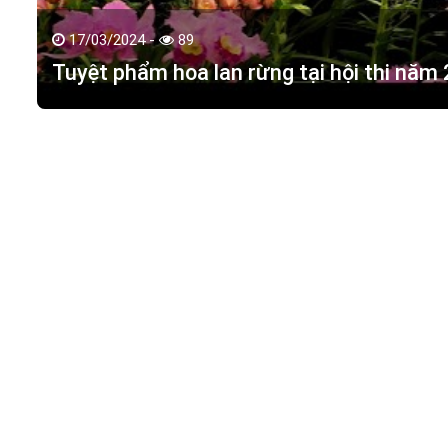
17/03/2024 -
89
Tuyệt phẩm hoa lan rừng tại hội thi năm
HOA LAN TÁC PHẨM
(
HỒ ĐIỆP - HOA LAN R
M.S.D.N: 0316351269, Cấp tại Phòng KHDT Tp. HCM.
Giấy phép số: 0316351269
Địa chỉ:
42 Đường 18, Khu phố 3, Phường Hiệp Bình Chán
Điện thoại:
0988 114 449
Email:
hoalantacpham@gmail.com
Website:
https://hoalantacpham.com/