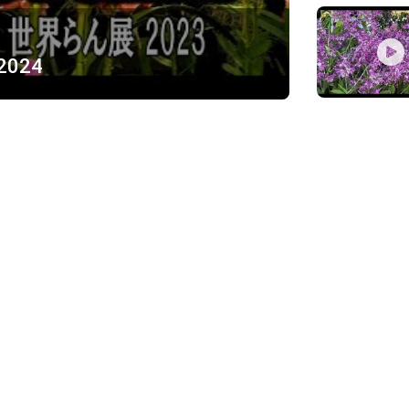
 2024
ỪNG
)
Về chúng tôi
Giới thiệu
Chính sách bảo mật
h, Thủ Đức
Chính sách vận chuyển và ki
Chính sách thanh toán
Chính sách đổi trả