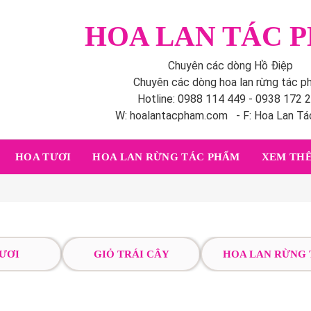
HOA LAN TÁC 
Chuyên các dòng Hồ Điệp
Chuyên các dòng hoa lan rừng tác 
Hotline: 0988 114 449 - 0938 172 
W: hoalantacpham.com - F: Hoa Lan T
HOA TƯƠI
HOA LAN RỪNG TÁC PHẨM
XEM THÊ
ƯƠI
GIỎ TRÁI CÂY
HOA LAN RỪNG