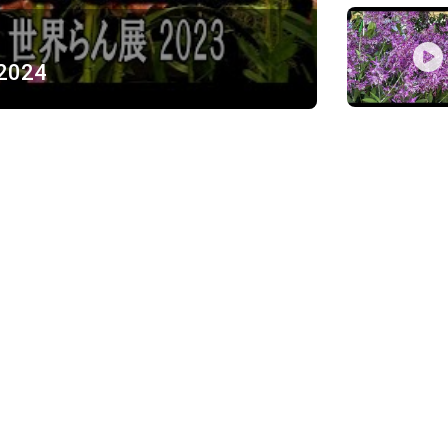
 2024
ỪNG
)
Về chúng tôi
Giới thiệu
Chính sách bảo mật
h, Thủ Đức
Chính sách vận chuyển và ki
Chính sách thanh toán
Chính sách đổi trả