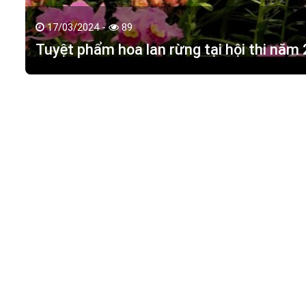
17/03/2024 -
89
Tuyệt phẩm hoa lan rừng tại hội thi năm
HOA LAN TÁC PHẨM
(
HỒ ĐIỆP - HOA LAN R
M.S.D.N: 0316351269, Cấp tại Phòng KHDT Tp. HCM.
Giấy phép số: 0316351269
Địa chỉ:
42 Đường 18, Khu phố 3, Phường Hiệp Bình Chán
Điện thoại:
0988 114 449
Email:
hoalantacpham@gmail.com
Website:
https://hoalantacpham.com/