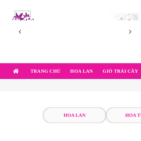
TRANG CHỦ
HOA LAN
GIỎ TRÁI CÂY
HOA LAN
HOA T