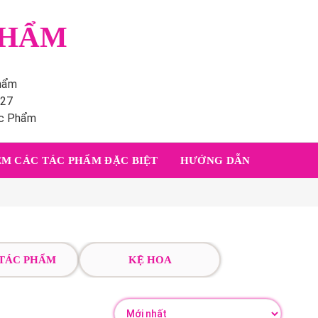
PHẨM
phẩm
227
ác Phẩm
M CÁC TÁC PHẨM ĐẶC BIỆT
HƯỚNG DẪN
 TÁC PHẨM
KỆ HOA