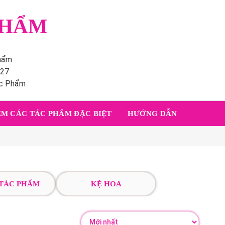
PHẨM
phẩm
227
ác Phẩm
M CÁC TÁC PHẨM ĐẶC BIỆT
HƯỚNG DẪN
 TÁC PHẨM
KỆ HOA