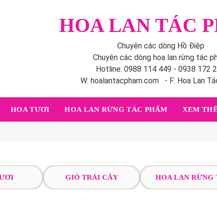
HOA LAN TÁC 
Chuyên các dòng Hồ Điệp
Chuyên các dòng hoa lan rừng tác 
Hotline: 0988 114 449 - 0938 172 
W: hoalantacpham.com - F: Hoa Lan T
HOA TƯƠI
HOA LAN RỪNG TÁC PHẨM
XEM THÊ
ƯƠI
GIỎ TRÁI CÂY
HOA LAN RỪNG