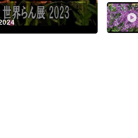
 2024
ỪNG
)
Về chúng tôi
Giới thiệu
Chính sách bảo mật
h, Thủ Đức
Chính sách vận chuyển và ki
Chính sách thanh toán
Chính sách đổi trả