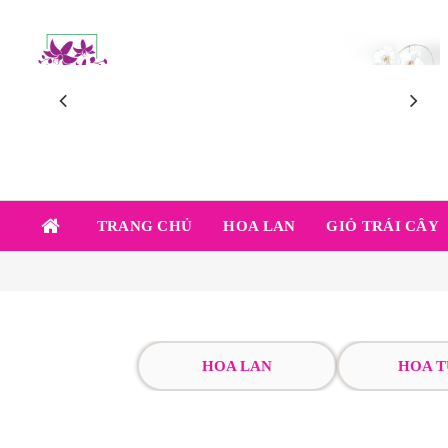
TRANG CHỦ
HOA LAN
GIỎ TRÁI CÂY
HOA LAN
HOA T