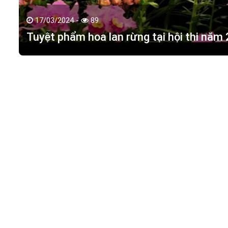
17/03/2024 -
89
Tuyệt phẩm hoa lan rừng tại hội thi năm
HOA LAN TÁC PHẨM
(
HỒ ĐIỆP - HOA LAN R
M.S.D.N: 0316351269, Cấp tại Phòng KHDT Tp. HCM.
Giấy phép số: 0316351269
Địa chỉ:
42 Đường 18, Khu phố 3, Phường Hiệp Bình Chán
Điện thoại:
0988 114 449
Email:
hoalantacpham@gmail.com
Website:
https://hoalantacpham.com/