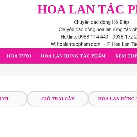
HOA LAN TÁC 
Chuyên các dòng Hồ Điệp
Chuyên các dòng hoa lan rừng tác 
Hotline: 0988 114 449 - 0938 172 
W: hoalantacpham.com - F: Hoa Lan T
HOA TƯƠI
HOA LAN RỪNG TÁC PHẨM
XEM THÊ
ƯƠI
GIỎ TRÁI CÂY
HOA LAN RỪNG