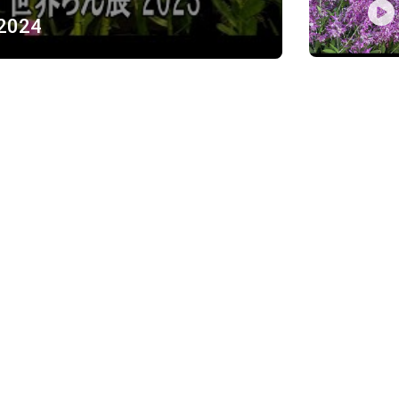
 2024
ỪNG
)
Về chúng tôi
Giới thiệu
Chính sách bảo mật
h, Thủ Đức
Chính sách vận chuyển và ki
Chính sách thanh toán
Chính sách đổi trả