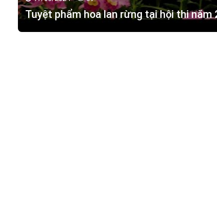
17/03/2024 -
89
Tuyệt phẩm hoa lan rừng tại hội thi năm
HOA LAN TÁC PHẨM
(
HỒ ĐIỆP - HOA LAN R
M.S.D.N: 0316351269, Cấp tại Phòng KHDT Tp. HCM.
Giấy phép số: 0316351269
Địa chỉ:
42 Đường 18, Khu phố 3, Phường Hiệp Bình Chán
Điện thoại:
0988 114 449
Email:
hoalantacpham@gmail.com
Website:
https://hoalantacpham.com/