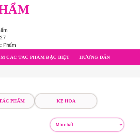
PHẨM
phẩm
227
ác Phẩm
M CÁC TÁC PHẨM ĐẶC BIỆT
HƯỚNG DẪN
 TÁC PHẨM
KỆ HOA