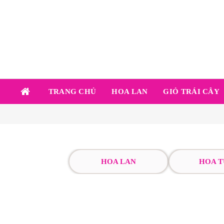
TRANG CHỦ
HOA LAN
GIỎ TRÁI CÂY
HOA LAN
HOA T